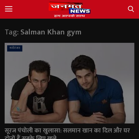
Tag:
Salman Khan gym
Login
Register
मनोरंजन
About
Contact
देश
अंतर्राष्ट्रीय
राज्य
सूरज पंचोली का खुलासा: सलमान खान का दिल और घर
खेल
दोनों हैं सबके लिए खुले