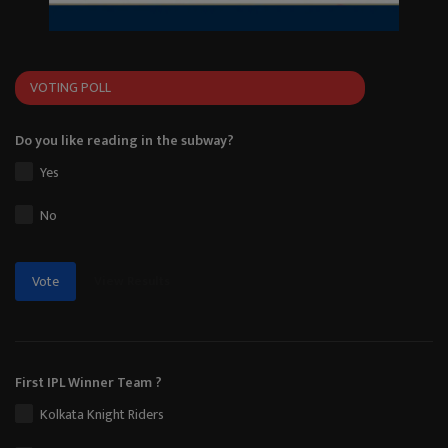
VOTING POLL
Do you like reading in the subway?
Yes
No
View Results
Vote
First IPL Winner Team ?
Kolkata Knight Riders