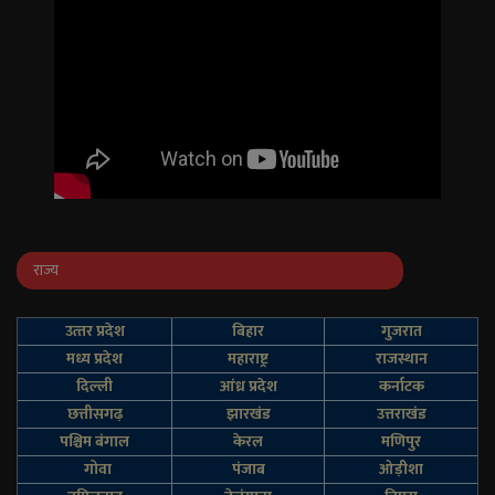
राज्य
उत्‍तर प्रदेश
बिहार
गुजरात
मध्य प्रदेश
महाराष्ट्र
राजस्थान
दिल्‍ली
आंध्र प्रदेश
कर्नाटक
छत्तीसगढ़
झारखंड
उत्तराखंड
पश्चिम बंगाल
केरल
मणिपुर
गोवा
पंजाब
ओड़ीशा