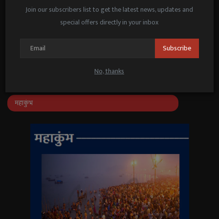
पूनम पांडे का सा...
Join our subscribers list to get the latest news, updates and
Janmat News
May 21, 2025
special offers directly in your inbox
जनप्रतिनिधि–अधिकारियों के संवाद के लिए
‘संवाद सेतु’ ऐप लॉन्च
Subscribe
Janmat News
Feb 25, 2026
No, thanks
महाकुंभ