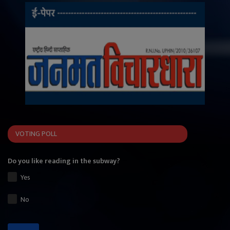
VOTING POLL
Do you like reading in the subway?
Yes
No