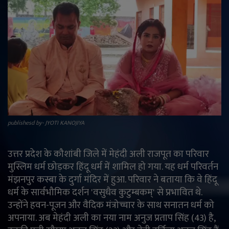
राजनीति
मनोरंजन
अपराध
ज्योतिष
वीडियो
publishesd by- JYOTI KANOJIYA
व्यापार
उत्तर प्रदेश के कौशांबी जिले में मेहंदी अली राजपूत का परिवार
मुस्लिम धर्म छोड़कर हिंदू धर्म में शामिल हो गया. यह धर्म परिवर्तन
टेक्नोलॉजी
मंझनपुर कस्बा के दुर्गा मंदिर में हुआ. परिवार ने बताया कि वे हिंदू
धर्म के सार्वभौमिक दर्शन 'वसुधैव कुटुम्बकम्' से प्रभावित थे.
ई-पेपर
उन्होंने हवन-पूजन और वैदिक मंत्रोच्चार के साथ सनातन धर्म को
अपनाया. अब मेहंदी अली का नया नाम अनुज प्रताप सिंह (43) है,
Language