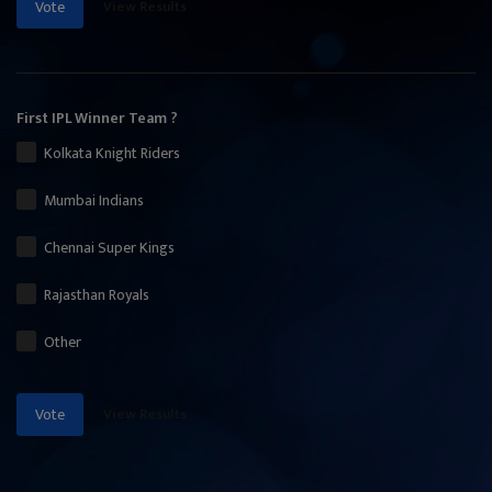
View Results
Vote
First IPL Winner Team ?
Kolkata Knight Riders
Mumbai Indians
Chennai Super Kings
Rajasthan Royals
Other
View Results
Vote