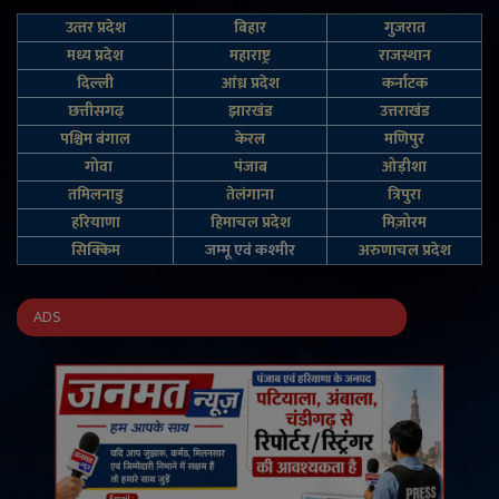
उत्‍तर प्रदेश
बिहार
गुजरात
मध्य प्रदेश
महाराष्ट्र
राजस्थान
दिल्‍ली
आंध्र प्रदेश
कर्नाटक
छत्तीसगढ़
झारखंड
उत्तराखंड
पश्चिम बंगाल
केरल
मणिपुर
गोवा
पंजाब
ओड़ीशा
तमिलनाडु
तेलंगाना
त्रिपुरा
हरियाणा
हिमाचल प्रदेश
मिज़ोरम
सिक्किम
जम्‍मू एवं कश्‍मीर
अरुणाचल प्रदेश
ADS