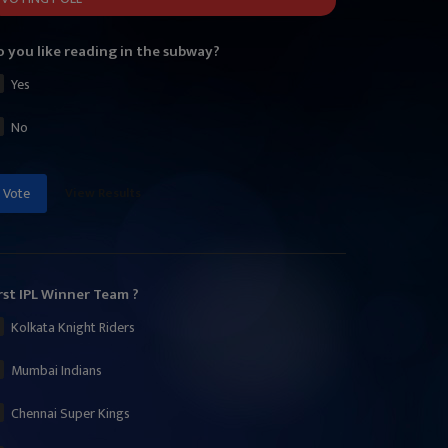
 you like reading in the subway?
Yes
No
View Results
Vote
rst IPL Winner Team ?
Kolkata Knight Riders
Mumbai Indians
Chennai Super Kings