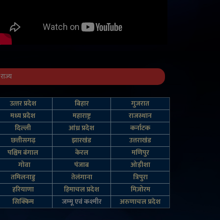
राज्य
उत्‍तर प्रदेश
बिहार
गुजरात
मध्य प्रदेश
महाराष्ट्र
राजस्थान
दिल्‍ली
आंध्र प्रदेश
कर्नाटक
छत्तीसगढ़
झारखंड
उत्तराखंड
पश्चिम बंगाल
केरल
मणिपुर
गोवा
पंजाब
ओड़ीशा
तमिलनाडु
तेलंगाना
त्रिपुरा
हरियाणा
हिमाचल प्रदेश
मिज़ोरम
सिक्किम
जम्‍मू एवं कश्‍मीर
अरुणाचल प्रदेश