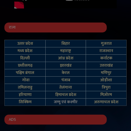
राज्य
उत्‍तर प्रदेश
बिहार
गुजरात
मध्य प्रदेश
महाराष्ट्र
राजस्थान
दिल्‍ली
आंध्र प्रदेश
कर्नाटक
छत्तीसगढ़
झारखंड
उत्तराखंड
पश्चिम बंगाल
केरल
मणिपुर
गोवा
पंजाब
ओड़ीशा
तमिलनाडु
तेलंगाना
त्रिपुरा
हरियाणा
हिमाचल प्रदेश
मिज़ोरम
सिक्किम
जम्‍मू एवं कश्‍मीर
अरुणाचल प्रदेश
ADS