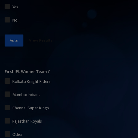
Yes
No
View Results
Vote
First IPL Winner Team ?
Kolkata Knight Riders
Mumbai Indians
Chennai Super Kings
Rajasthan Royals
Other