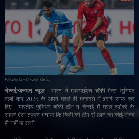
राजनीति
मनोरंजन
अपराध
ज्योतिष
वीडियो
Published By- Diwaker Mishra
व्यापार
चेन्नई/जनमत न्यूज़।
भारत ने एफआईएच हॉकी मेन्स जूनियर
वर्ल्ड कप 2025 के अपने पहले ही मुकाबले में इरादे साफ कर
टेक्नोलॉजी
दिए। भारतीय जूनियर हॉकी टीम ने चेन्नई में घरेलू दर्शकों के
सामने ऐसा तूफान मचाया कि चिली की टीम संभलने का कोई मौका
ई-पेपर
ही नहीं पा सकी।
Language