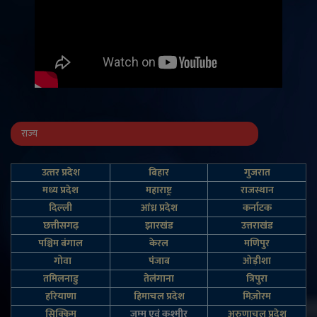
राज्य
उत्‍तर प्रदेश
बिहार
गुजरात
मध्य प्रदेश
महाराष्ट्र
राजस्थान
दिल्‍ली
आंध्र प्रदेश
कर्नाटक
छत्तीसगढ़
झारखंड
उत्तराखंड
पश्चिम बंगाल
केरल
मणिपुर
गोवा
पंजाब
ओड़ीशा
तमिलनाडु
तेलंगाना
त्रिपुरा
हरियाणा
हिमाचल प्रदेश
मिज़ोरम
सिक्किम
जम्‍मू एवं कश्‍मीर
अरुणाचल प्रदेश