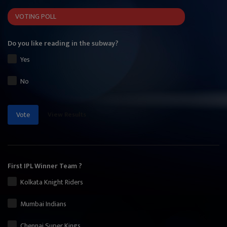
VOTING POLL
Do you like reading in the subway?
Yes
No
View Results
Vote
First IPL Winner Team ?
Kolkata Knight Riders
Mumbai Indians
Chennai Super Kings