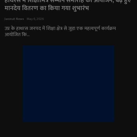
हाथरस में शिक्षामित्र सम्मान समारोह का आयोजन, बढ़े हुए
मानदेय वितरण का किया गया शुभारंभ
राजनीति
Janmat News
May 6, 2026
मनोरंजन
उप्र के हाथरस जनपद में शिक्षा क्षेत्र से जुड़ा एक महत्वपूर्ण कार्यक्रम
आयोजित कि...
अपराध
ज्योतिष
वीडियो
व्यापार
टेक्नोलॉजी
ई-पेपर
Language