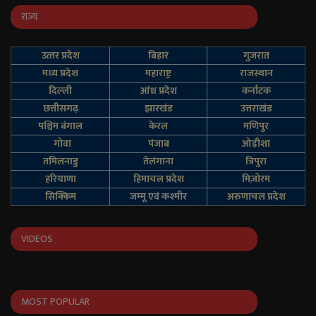
राज्य
उत्‍तर प्रदेश
बिहार
गुजरात
मध्य प्रदेश
महाराष्ट्र
राजस्थान
दिल्‍ली
आंध्र प्रदेश
कर्नाटक
छत्तीसगढ़
झारखंड
उत्तराखंड
पश्चिम बंगाल
केरल
मणिपुर
गोवा
पंजाब
ओड़ीशा
तमिलनाडु
तेलंगाना
त्रिपुरा
हरियाणा
हिमाचल प्रदेश
मिज़ोरम
सिक्किम
जम्‍मू एवं कश्‍मीर
अरुणाचल प्रदेश
VIDEOS
MOST POPULAR