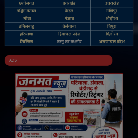
छत्तीसगढ़
झारखंड
उत्तराखंड
पश्चिम बंगाल
केरल
मणिपुर
गोवा
पंजाब
ओड़ीशा
तमिलनाडु
तेलंगाना
त्रिपुरा
हरियाणा
हिमाचल प्रदेश
मिज़ोरम
सिक्किम
जम्‍मू एवं कश्‍मीर
अरुणाचल प्रदेश
ADS