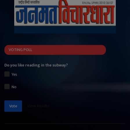
VOTING POLL
Do you like reading in the subway?
Yes
No
View Results
Vote