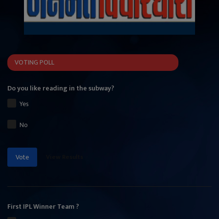
VOTING POLL
Do you like reading in the subway?
Yes
No
View Results
Vote
First IPL Winner Team ?