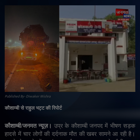
राजनीति
मनोरंजन
अपराध
ज्योतिष
वीडियो
व्यापार
Published By- Diwaker Mishra
टेक्नोलॉजी
कौशाम्बी से राहुल भट्ट की रिपोर्ट
ई-पेपर
कौशाम्बी/जनमत न्यूज़।
उप्र के कौशाम्बी जनपद में भीषण सड़क
हादसे में चार लोगों की दर्दनाक मौत की खबर सामने आ रही है।
Language