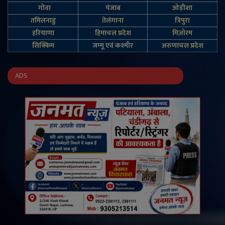
गोवा
पंजाब
ओड़ीशा
तमिलनाडु
तेलंगाना
त्रिपुरा
हरियाणा
हिमाचल प्रदेश
मिज़ोरम
सिक्किम
जम्‍मू एवं कश्‍मीर
अरुणाचल प्रदेश
ADS