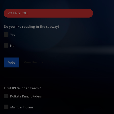
VOTING POLL
Do you like reading in the subway?
Yes
No
View Results
Vote
First IPL Winner Team ?
Kolkata Knight Riders
Mumbai Indians