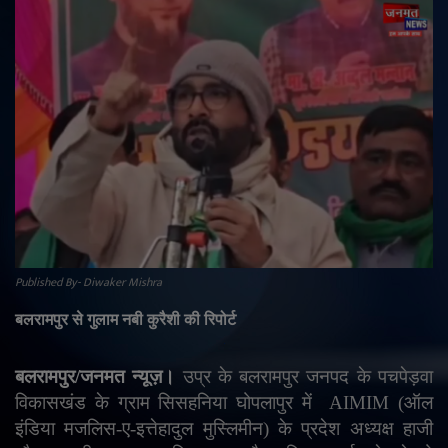
राजनीति
मनोरंजन
अपराध
ज्योतिष
वीडियो
Published By- Diwaker Mishra
व्यापार
बलरामपुर से गुलाम नबी कुरैशी की रिपोर्ट
टेक्नोलॉजी
बलरामपुर/जनमत न्यूज़।
उप्र के बलरामपुर जनपद के पचपेड़वा
ई-पेपर
विकासखंड के ग्राम सिसहनिया घोपलापुर में
AIMIM (
ऑल
इंडिया मजलिस-ए-इत्तेहादुल मुस्लिमीन) के प्रदेश अध्यक्ष हाजी
Language