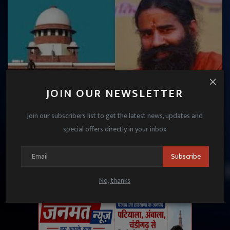
JOIN OUR NEWSLETTER
Join our subscribers list to get the latest news, updates and
शरबत जिहाद' वाले सभी विज्ञापन हटाएंगे, हाईकोर्ट की फटकार
special offers directly in your inbox
के बाद रामदेव पीछे...
Subscribe
Janmat News
Apr 22, 2025
No, thanks