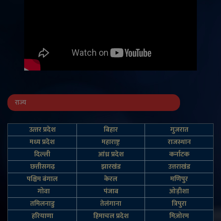
राज्य
उत्‍तर प्रदेश
बिहार
गुजरात
मध्य प्रदेश
महाराष्ट्र
राजस्थान
दिल्‍ली
आंध्र प्रदेश
कर्नाटक
छत्तीसगढ़
झारखंड
उत्तराखंड
पश्चिम बंगाल
केरल
मणिपुर
गोवा
पंजाब
ओड़ीशा
तमिलनाडु
तेलंगाना
त्रिपुरा
हरियाणा
हिमाचल प्रदेश
मिज़ोरम