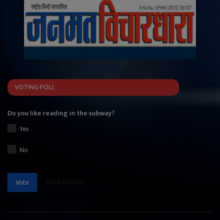
VOTING POLL
Do you like reading in the subway?
Yes
No
View Results
Vote