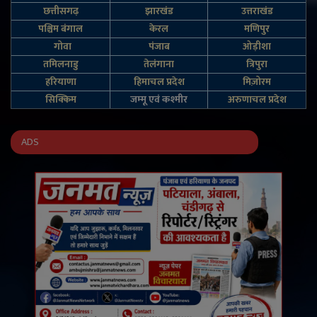
छत्तीसगढ़
झारखंड
उत्तराखंड
पश्चिम बंगाल
केरल
मणिपुर
गोवा
पंजाब
ओड़ीशा
तमिलनाडु
तेलंगाना
त्रिपुरा
हरियाणा
हिमाचल प्रदेश
मिज़ोरम
सिक्किम
जम्‍मू एवं कश्‍मीर
अरुणाचल प्रदेश
ADS