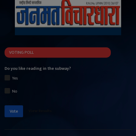
VOTING POLL
Do you like reading in the subway?
Yes
No
View Results
Vote