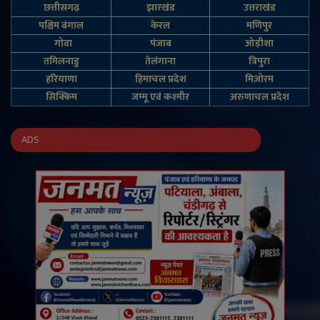
छत्तीसगढ़
झारखंड
उत्तराखंड
पश्चिम बंगाल
केरल
मणिपुर
गोवा
पंजाब
ओड़ीशा
तमिलनाडु
तेलंगाना
त्रिपुरा
हरियाणा
हिमाचल प्रदेश
मिज़ोरम
सिक्किम
जम्‍मू एवं कश्‍मीर
अरुणाचल प्रदेश
ADS