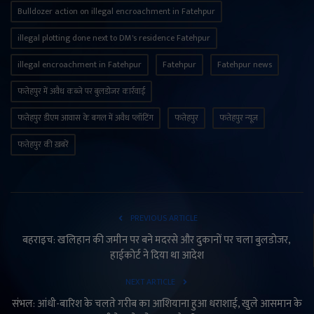
Bulldozer action on illegal encroachment in Fatehpur
illegal plotting done next to DM's residence Fatehpur
illegal encroachment in Fatehpur
Fatehpur
Fatehpur news
फतेहपुर में अवैध कब्जे पर बुलडोजर कार्रवाई
फतेहपुर डीएम आवास के बगल में अवैध प्लॉटिंग
फतेहपुर
फतेहपुर न्यूज़
फतेहपुर की ख़बरें
PREVIOUS ARTICLE
बहराइच: खलिहान की जमीन पर बने मदरसे और दुकानों पर चला बुलडोजर,
हाईकोर्ट ने दिया था आदेश
NEXT ARTICLE
संभल: आंधी-बारिश के चलते गरीब का आशियाना हुआ धराशाई, खुले आसमान के