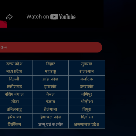
राज्य
उत्‍तर प्रदेश
बिहार
गुजरात
मध्य प्रदेश
महाराष्ट्र
राजस्थान
दिल्‍ली
आंध्र प्रदेश
कर्नाटक
छत्तीसगढ़
झारखंड
उत्तराखंड
पश्चिम बंगाल
केरल
मणिपुर
गोवा
पंजाब
ओड़ीशा
तमिलनाडु
तेलंगाना
त्रिपुरा
हरियाणा
हिमाचल प्रदेश
मिज़ोरम
सिक्किम
जम्‍मू एवं कश्‍मीर
अरुणाचल प्रदेश