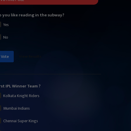
 you like reading in the subway?
Yes
No
View Results
Vote
rst IPL Winner Team ?
Kolkata Knight Riders
Mumbai Indians
Chennai Super Kings