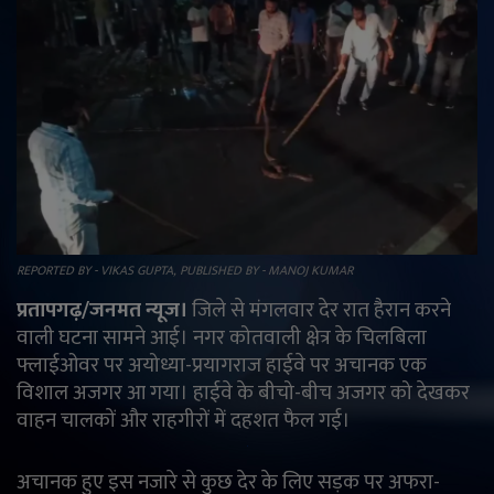
राजनीति
मनोरंजन
अपराध
ज्योतिष
वीडियो
REPORTED BY - VIKAS GUPTA, PUBLISHED BY - MANOJ KUMAR
प्रतापगढ़/जनमत न्यूज।
जिले से मंगलवार देर रात हैरान करने
व्यापार
वाली घटना सामने आई। नगर कोतवाली क्षेत्र के चिलबिला
फ्लाईओवर पर अयोध्या-प्रयागराज हाईवे पर अचानक एक
टेक्नोलॉजी
विशाल अजगर आ गया। हाईवे के बीचो-बीच अजगर को देखकर
वाहन चालकों और राहगीरों में दहशत फैल गई।
ई-पेपर
अचानक हुए इस नजारे से कुछ देर के लिए सड़क पर अफरा-
Language