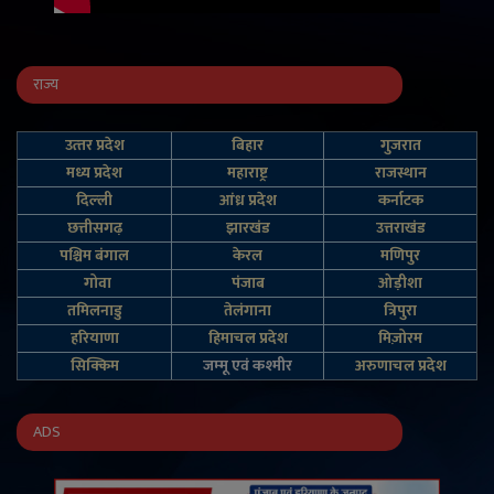
राज्य
उत्‍तर प्रदेश
बिहार
गुजरात
मध्य प्रदेश
महाराष्ट्र
राजस्थान
दिल्‍ली
आंध्र प्रदेश
कर्नाटक
छत्तीसगढ़
झारखंड
उत्तराखंड
पश्चिम बंगाल
केरल
मणिपुर
गोवा
पंजाब
ओड़ीशा
तमिलनाडु
तेलंगाना
त्रिपुरा
हरियाणा
हिमाचल प्रदेश
मिज़ोरम
सिक्किम
जम्‍मू एवं कश्‍मीर
अरुणाचल प्रदेश
ADS