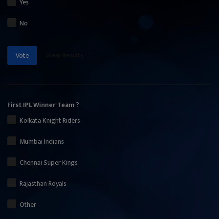
Yes
No
View Results
Vote
First IPL Winner Team ?
Kolkata Knight Riders
Mumbai Indians
Chennai Super Kings
Rajasthan Royals
Other