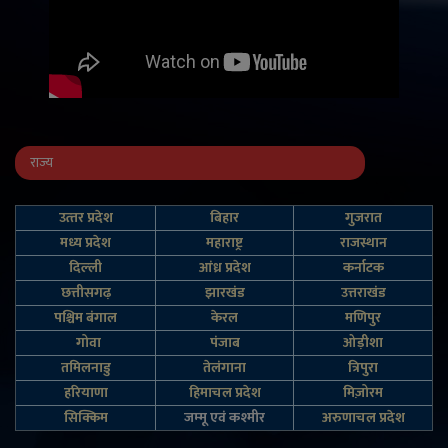
राज्य
उत्‍तर प्रदेश
बिहार
गुजरात
मध्य प्रदेश
महाराष्ट्र
राजस्थान
दिल्‍ली
आंध्र प्रदेश
कर्नाटक
छत्तीसगढ़
झारखंड
उत्तराखंड
पश्चिम बंगाल
केरल
मणिपुर
गोवा
पंजाब
ओड़ीशा
तमिलनाडु
तेलंगाना
त्रिपुरा
हरियाणा
हिमाचल प्रदेश
मिज़ोरम
सिक्किम
जम्‍मू एवं कश्‍मीर
अरुणाचल प्रदेश