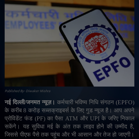
राजनीति
मनोरंजन
अपराध
ज्योतिष
वीडियो
व्यापार
Published By- Diwaker Mishra
नई दिल्ली/जनमत न्यूज़।
कर्मचारी भविष्य निधि संगठन (
EPFO)
टेक्नोलॉजी
के करीब 8 करोड़ सब्सक्राइबर्स के लिए गुड न्यूज है। आप अपने
प्रोविडेंट फंड (
PF)
का पैसा
ATM
और
UPI
के जरिए निकाल
ई-पेपर
सकेंगे। यह सुविधा मई के अंत तक लाइव होने की उम्मीद है
,
जिससे पीएफ पैसे तक पहुंच और भी आसान और तेज हो जाएगी।
Language