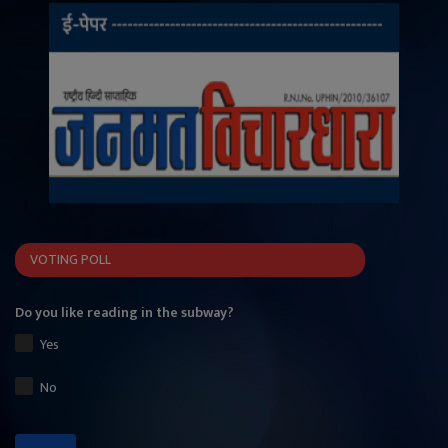
VOTING POLL
Do you like reading in the subway?
Yes
No