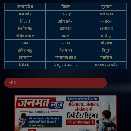
उत्‍तर प्रदेश
बिहार
गुजरात
मध्य प्रदेश
महाराष्ट्र
राजस्थान
दिल्‍ली
आंध्र प्रदेश
कर्नाटक
छत्तीसगढ़
झारखंड
उत्तराखंड
पश्चिम बंगाल
केरल
मणिपुर
गोवा
पंजाब
ओड़ीशा
तमिलनाडु
तेलंगाना
त्रिपुरा
हरियाणा
हिमाचल प्रदेश
मिज़ोरम
सिक्किम
जम्‍मू एवं कश्‍मीर
अरुणाचल प्रदेश
ADS