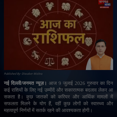
राजनीति
मनोरंजन
अपराध
ज्योतिष
वीडियो
Published By- Diwaker Mishra
व्यापार
नई दिल्ली/जनमत न्यूज़।
आज
9
जुलाई
2026
गुरुवार का दिन
टेक्नोलॉजी
कई राशियों के लिए नई उम्मीदें और सकारात्मक बदलाव लेकर आ
सकता है। कुछ जातकों को करियर और आर्थिक मामलों में
ई-पेपर
सफलता मिलने के योग हैं
,
वहीं कुछ लोगों को स्वास्थ्य और
महत्वपूर्ण निर्णयों में सतर्क रहने की आवश्यकता होगी।
Language