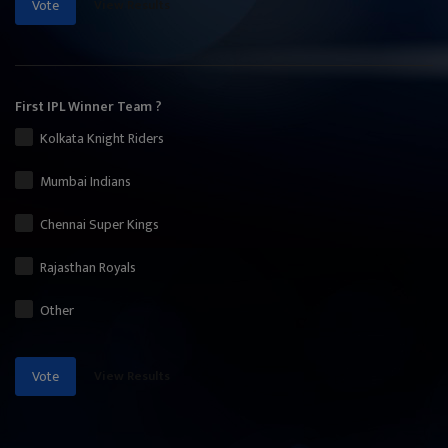
View Results
Vote
First IPL Winner Team ?
Kolkata Knight Riders
Mumbai Indians
Chennai Super Kings
Rajasthan Royals
Other
View Results
Vote