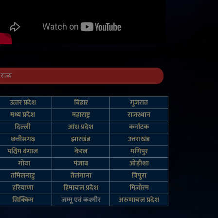
राज्य
उत्‍तर प्रदेश
बिहार
गुजरात
मध्य प्रदेश
महाराष्ट्र
राजस्थान
दिल्‍ली
आंध्र प्रदेश
कर्नाटक
छत्तीसगढ़
झारखंड
उत्तराखंड
पश्चिम बंगाल
केरल
मणिपुर
गोवा
पंजाब
ओड़ीशा
तमिलनाडु
तेलंगाना
त्रिपुरा
हरियाणा
हिमाचल प्रदेश
मिज़ोरम
सिक्किम
जम्‍मू एवं कश्‍मीर
अरुणाचल प्रदेश