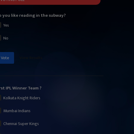
 you like reading in the subway?
Yes
No
View Results
Vote
rst IPL Winner Team ?
Kolkata Knight Riders
Mumbai Indians
Chennai Super Kings