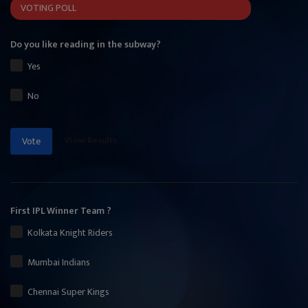
VOTING POLL
Do you like reading in the subway?
Yes
No
View Results
Vote
First IPL Winner Team ?
Kolkata Knight Riders
Mumbai Indians
Chennai Super Kings