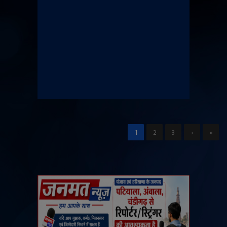
1
2
3
›
»