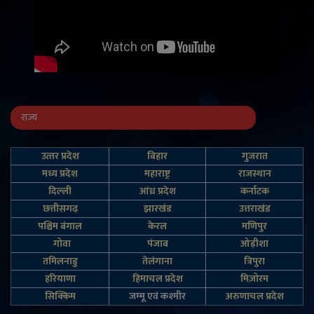
राज्य
उत्‍तर प्रदेश
बिहार
गुजरात
मध्य प्रदेश
महाराष्ट्र
राजस्थान
दिल्‍ली
आंध्र प्रदेश
कर्नाटक
छत्तीसगढ़
झारखंड
उत्तराखंड
पश्चिम बंगाल
केरल
मणिपुर
गोवा
पंजाब
ओड़ीशा
तमिलनाडु
तेलंगाना
त्रिपुरा
हरियाणा
हिमाचल प्रदेश
मिज़ोरम
सिक्किम
जम्‍मू एवं कश्‍मीर
अरुणाचल प्रदेश