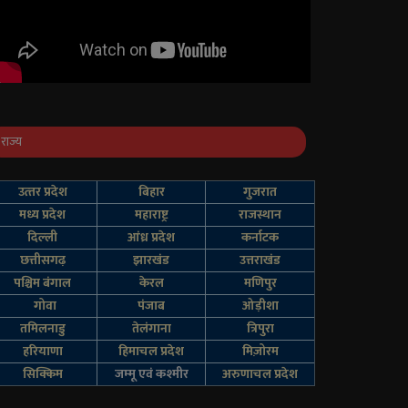
राज्य
उत्‍तर प्रदेश
बिहार
गुजरात
मध्य प्रदेश
महाराष्ट्र
राजस्थान
दिल्‍ली
आंध्र प्रदेश
कर्नाटक
छत्तीसगढ़
झारखंड
उत्तराखंड
पश्चिम बंगाल
केरल
मणिपुर
गोवा
पंजाब
ओड़ीशा
तमिलनाडु
तेलंगाना
त्रिपुरा
हरियाणा
हिमाचल प्रदेश
मिज़ोरम
सिक्किम
जम्‍मू एवं कश्‍मीर
अरुणाचल प्रदेश