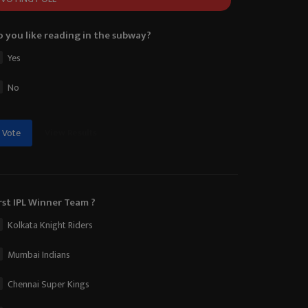
 you like reading in the subway?
Yes
No
View Results
Vote
rst IPL Winner Team ?
Kolkata Knight Riders
Mumbai Indians
Chennai Super Kings